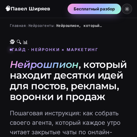
🧠
Павел Ширяев
Бесплатный разбор
›
›
Главная
Нейроагенты
Нейрошпион, который находит десятки идей для постов, рекламы, воронки и продаж
🕵️
🔍
📊
ГАЙД · НЕЙРОНКИ × МАРКЕТИНГ
Нейрошпион
, который
находит десятки идей
для постов, рекламы,
воронки и продаж
Пошаговая инструкция: как собрать
своего агента, который каждое утро
читает закрытые чаты по онлайн-