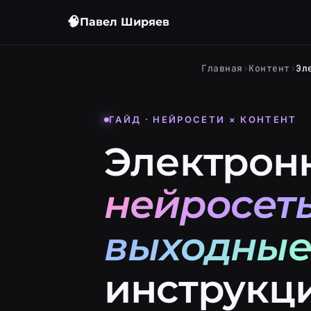
🧠
Павел Ширяев
›
›
Главная
Контент
ГАЙД · НЕЙРОСЕТИ × КОНТЕНТ
Электрон
нейросет
выходны
инструкц