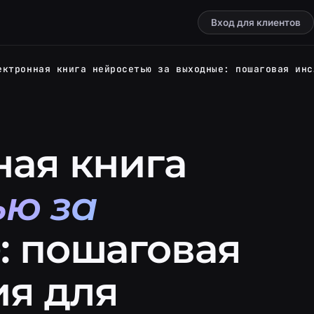
Вход для клиентов
Электронн
ная книга
ью за
е
: пошаговая
ия для