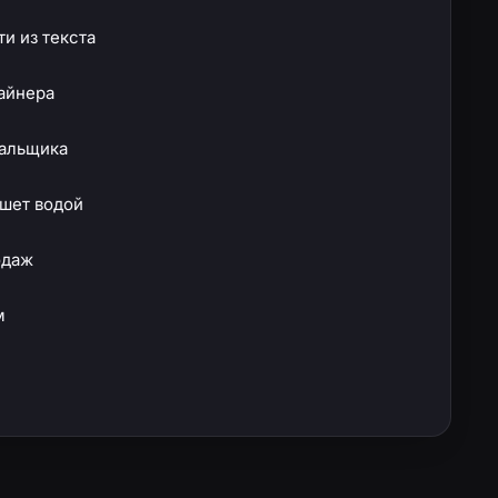
и из текста
зайнера
тальщика
ишет водой
одаж
м