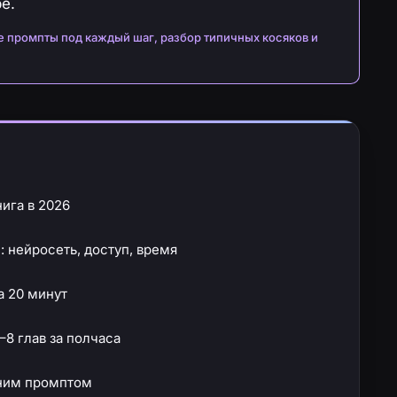
е.
ые промпты под каждый шаг, разбор типичных косяков и
ига в 2026
: нейросеть, доступ, время
а 20 минут
–8 глав за полчаса
дним промптом