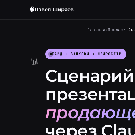
🧠
Павел Ширяев
›
›
Главная
Продажи
ГАЙД · ЗАПУСКИ × НЕЙРОСЕТИ
📊
Сценарий
презента
продающе
через Cla