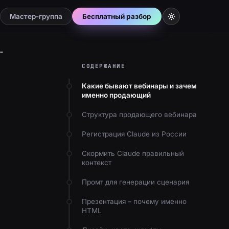
Мастер-группа
Бесплатный разбор
 презентация для продающего вебинара через Claude – под ключ за 30 минут
СОДЕРЖАНИЕ
Какие бывают вебинары и зачем
именно продающий
Структура продающего вебинара
Регистрация Claude из России
Скормить Claude правильный
контекст
Промт для генерации сценария
Презентация – почему именно
HTML