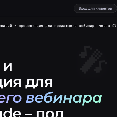
Вход для клиентов
Сценарий и
 и
ция для
го вебинара
ude – под